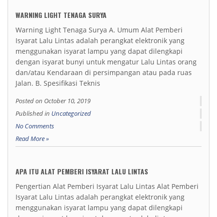
WARNING LIGHT TENAGA SURYA
Warning Light Tenaga Surya A. Umum Alat Pemberi
Isyarat Lalu Lintas adalah perangkat elektronik yang
menggunakan isyarat lampu yang dapat dilengkapi
dengan isyarat bunyi untuk mengatur Lalu Lintas orang
dan/atau Kendaraan di persimpangan atau pada ruas
Jalan. B. Spesifikasi Teknis
Posted on
October 10, 2019
Published in
Uncategorized
No Comments
Read More »
APA ITU ALAT PEMBERI ISYARAT LALU LINTAS
Pengertian Alat Pemberi Isyarat Lalu Lintas Alat Pemberi
Isyarat Lalu Lintas adalah perangkat elektronik yang
menggunakan isyarat lampu yang dapat dilengkapi