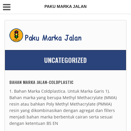
PAKU MARKA JALAN
UNCATEGORIZED
BAHAN MARKA JALAN-COLDPLASTIC
1. Bahan Marka Coldplastica. Untuk Marka Garis 1).
Bahan marka yang berupa Methyl Methacrylate (MMA)
resin atau bahkan Poly Methyl Methacrylate (PMMA)
resin yang dikombinasikan dengan agregat dan fillers
menjadi bahan marka berbentuk cairan serta sesuai
dengan ketentuan BS EN