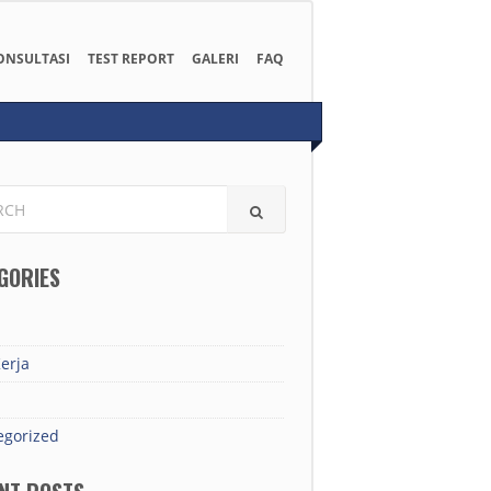
ONSULTASI
TEST REPORT
GALERI
FAQ
H
GORIES
erja
egorized