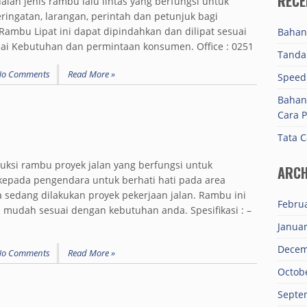
RECE
alah jenis rambu lalu lintas yang berfungsi untuk
ingatan, larangan, perintah dan petunjuk bagi
Rambu Lipat ini dapat dipindahkan dan dilipat sesuai
Bahan
suai Kebutuhan dan permintaan konsumen. Office : 0251
Tanda 
No Comments
Read More »
Speed
Bahan
Cara 
Tata 
si rambu proyek jalan yang berfungsi untuk
ARCH
epada pengendara untuk berhati hati pada area
a sedang dilakukan proyek pekerjaan jalan. Rambu ini
Febru
 mudah sesuai dengan kebutuhan anda. Spesifikasi : –
Janua
Decem
No Comments
Read More »
Octob
Septe