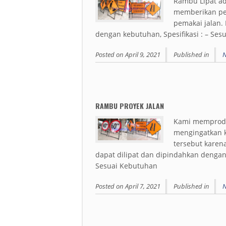
Rambu Lipat ad
memberikan per
pemakai jalan. 
dengan kebutuhan, Spesifikasi : – Se
Posted on
April 9, 2021
Published in
RAMBU PROYEK JALAN
Kami memproduk
mengingatkan k
tersebut karen
dapat dilipat dan dipindahkan dengan
Sesuai Kebutuhan
Posted on
April 7, 2021
Published in