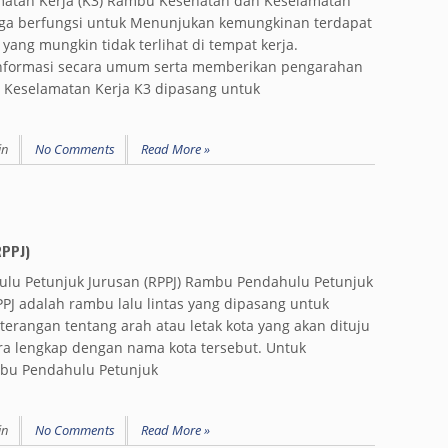
atan Kerja (K3) Rambu Kesehatan dan Keselamatan
 juga berfungsi untuk Menunjukan kemungkinan terdapat
yang mungkin tidak terlihat di tempat kerja.
nformasi secara umum serta memberikan pengarahan
Keselamatan Kerja K3 dipasang untuk
in
No Comments
Read More »
RPPJ)
lu Petunjuk Jurusan (RPPJ) Rambu Pendahulu Petunjuk
PPJ adalah rambu lalu lintas yang dipasang untuk
erangan tentang arah atau letak kota yang akan dituju
a lengkap dengan nama kota tersebut. Untuk
mbu Pendahulu Petunjuk
in
No Comments
Read More »