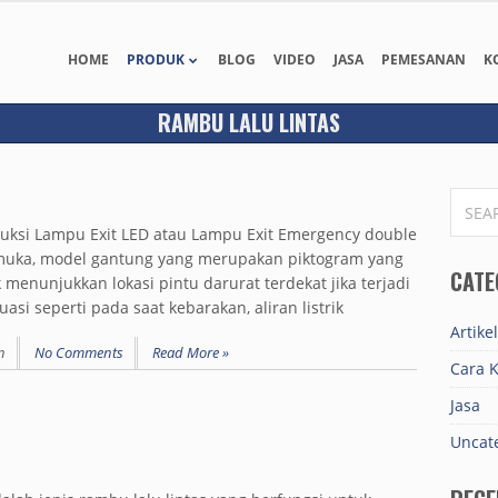
HOME
PRODUK
BLOG
VIDEO
JASA
PEMESANAN
K
RAMBU LALU LINTAS
SEARC
FOR:
ksi Lampu Exit LED atau Lampu Exit Emergency double
muka, model gantung yang merupakan piktogram yang
CATE
menunjukkan lokasi pintu darurat terdekat jika terjadi
si seperti pada saat kebarakan, aliran listrik
Artikel
n
No Comments
Read More »
Cara K
Jasa
Uncat