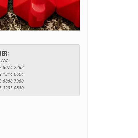
DER:
L/WA:
2 8074 2262
2 1314 0604
8 8888 7980
8 8233 0880