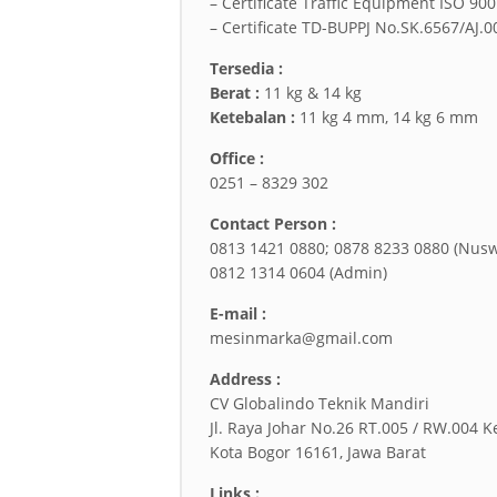
– Certificate Traffic Equipment ISO 90
– Certificate TD-BUPPJ No.SK.6567/AJ.
Tersedia :
Berat :
11 kg & 14 kg
Ketebalan :
11 kg 4 mm, 14 kg 6 mm
Office :
0251 – 8329 302
Contact Person :
0813 1421 0880; 0878 8233 0880 (Nus
0812 1314 0604 (Admin)
E-mail :
mesinmarka@gmail.com
Address :
CV Globalindo Teknik Mandiri
Jl. Raya Johar No.26 RT.005 / RW.004 K
Kota Bogor 16161, Jawa Barat
Links :