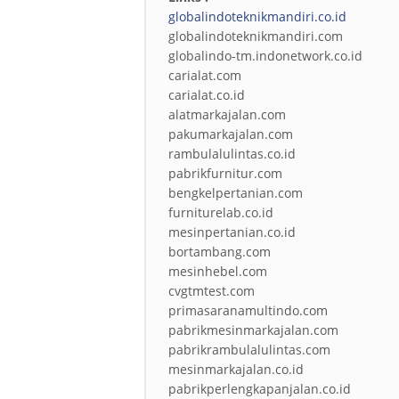
globalindoteknikmandiri.co.id
globalindoteknikmandiri.com
globalindo-tm.indonetwork.co.id
carialat.com
carialat.co.id
alatmarkajalan.com
pakumarkajalan.com
rambulalulintas.co.id
pabrikfurnitur.com
bengkelpertanian.com
furniturelab.co.id
mesinpertanian.co.id
bortambang.com
mesinhebel.com
cvgtmtest.com
primasaranamultindo.com
pabrikmesinmarkajalan.com
pabrikrambulalulintas.com
mesinmarkajalan.co.id
pabrikperlengkapanjalan.co.id