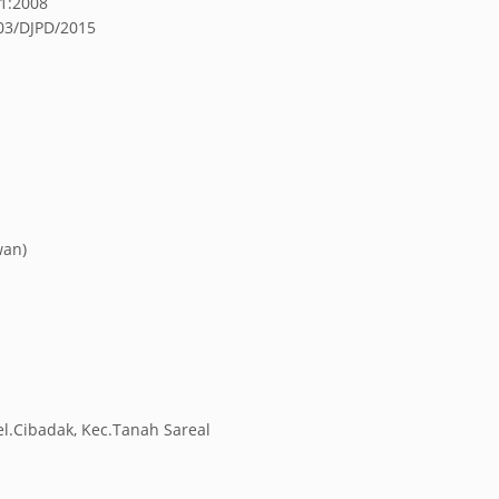
01:2008
003/DJPD/2015
wan)
el.Cibadak, Kec.Tanah Sareal