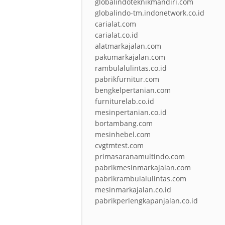
globalindoteknikmandiri.com
globalindo-tm.indonetwork.co.id
carialat.com
carialat.co.id
alatmarkajalan.com
pakumarkajalan.com
rambulalulintas.co.id
pabrikfurnitur.com
bengkelpertanian.com
furniturelab.co.id
mesinpertanian.co.id
bortambang.com
mesinhebel.com
cvgtmtest.com
primasaranamultindo.com
pabrikmesinmarkajalan.com
pabrikrambulalulintas.com
mesinmarkajalan.co.id
pabrikperlengkapanjalan.co.id