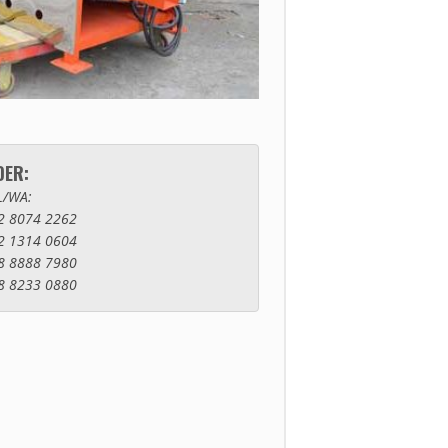
DER:
L/WA:
2 8074 2262
2 1314 0604
8 8888 7980
8 8233 0880