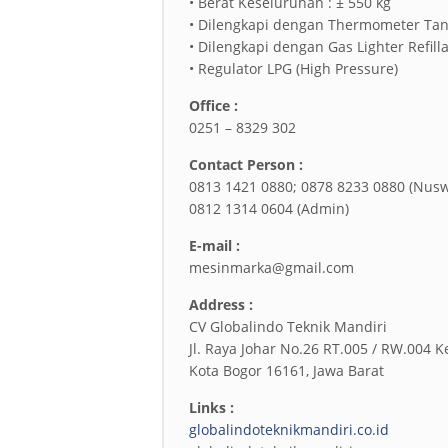
• Berat Keseluruhan : ± 550 kg
• Dilengkapi dengan Thermometer Tan
• Dilengkapi dengan Gas Lighter Refill
• Regulator LPG (High Pressure)
Office :
0251 – 8329 302
Contact Person :
0813 1421 0880; 0878 8233 0880 (Nus
0812 1314 0604 (Admin)
E-mail :
mesinmarka@gmail.com
Address :
CV Globalindo Teknik Mandiri
Jl. Raya Johar No.26 RT.005 / RW.004 K
Kota Bogor 16161, Jawa Barat
Links :
globalindoteknikmandiri.co.id