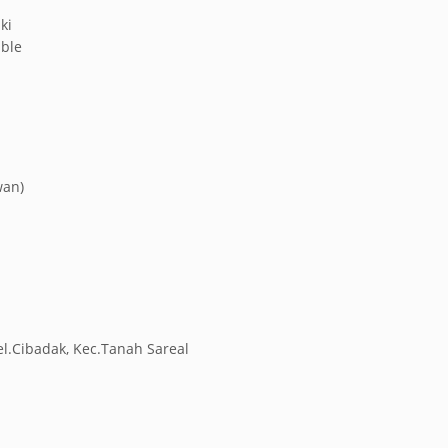
ki
able
wan)
el.Cibadak, Kec.Tanah Sareal