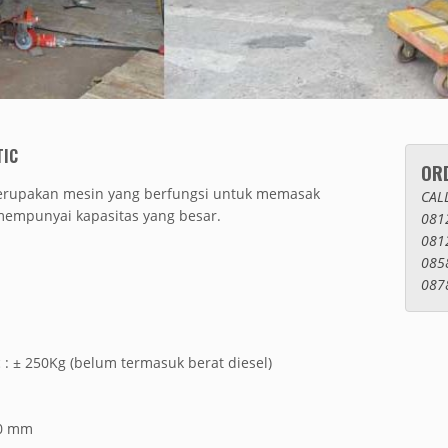
TIC
OR
merupakan mesin yang berfungsi untuk memasak
CAL
 mempunyai kapasitas yang besar.
081
081
085
087
 : ± 250Kg (belum termasuk berat diesel)
400 mm