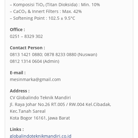
– Komposisi TiO₂ (Titan Dioksida) : Min. 10%
– CaCO₃ & Innert Filters : Max. 42%
– Softening Point : 102.5 ± 9.5°C
Office :
0251 – 8329 302
Contact Person :
0813 1421 0880; 0878 8233 0880 (Nuswan)
0812 1314 0604 (Admin)
E-mail :
mesinmarka@gmail.com
Address :
CV Globalindo Teknik Mandiri
Jl. Raya Johar No.26 RT.005 / RW.004 Kel.Cibadak,
Kec.Tanah Sareal
Kota Bogor 16161, Jawa Barat
Links :
globalindoteknikmandiri.co.id