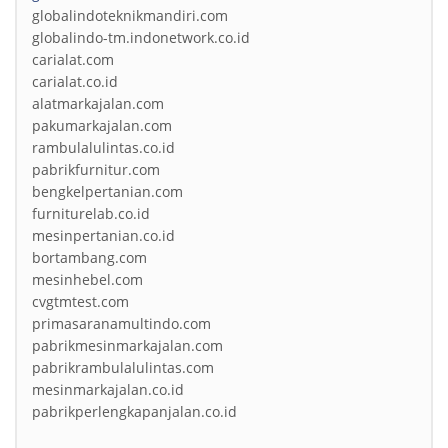
globalindoteknikmandiri.com
globalindo-tm.indonetwork.co.id
carialat.com
carialat.co.id
alatmarkajalan.com
pakumarkajalan.com
rambulalulintas.co.id
pabrikfurnitur.com
bengkelpertanian.com
furniturelab.co.id
mesinpertanian.co.id
bortambang.com
mesinhebel.com
cvgtmtest.com
primasaranamultindo.com
pabrikmesinmarkajalan.com
pabrikrambulalulintas.com
mesinmarkajalan.co.id
pabrikperlengkapanjalan.co.id